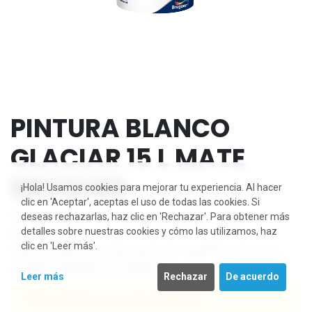
PINTURA BLANCO
GLACIAR 15 L MATE
BRUGUER
¡Hola! Usamos cookies para mejorar tu experiencia. Al hacer
clic en 'Aceptar', aceptas el uso de todas las cookies. Si
Pintura plástica mate a base de emulsión vinílica.
deseas rechazarlas, haz clic en 'Rechazar'. Para obtener más
detalles sobre nuestras cookies y cómo las utilizamos, haz
Interior.
clic en 'Leer más'.
Para la protección y decoración de superficies de yeso,
cemento, albañilería en general.
Leer más
Rechazar
De acuerdo
Este producto ya no está disponible.