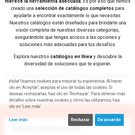
merece la herramienta adecuada
. Es por eso que hemos
creado una
selección de catálogos completos
para
ayudarte a encontrar exactamente lo que necesitas.
Nuestros catálogos están diseñados para brindarte una
visión completa de nuestras diversas categorías,
asegurándote que tengas acceso a las opciones y
soluciones más adecuadas para tus desafíos.
Explora nuestros
catálogos en línea
y descubre la
diversidad de soluciones que te esperan.
Si tienes alguna pregunta o necesitas asesoramiento,
¡Hola! Usamos cookies para mejorar tu experiencia. Al hacer
nuestro equipo está listo para ayudarte
a elegir la
clic en 'Aceptar', aceptas el uso de todas las cookies. Si
opción perfecta para tus proyectos.
deseas rechazarlas, haz clic en 'Rechazar'. Para obtener más
detalles sobre nuestras cookies y cómo las utilizamos, haz
clic en 'Leer más'.
Leer más
Rechazar
De acuerdo
Jardín y Piscinas 2026